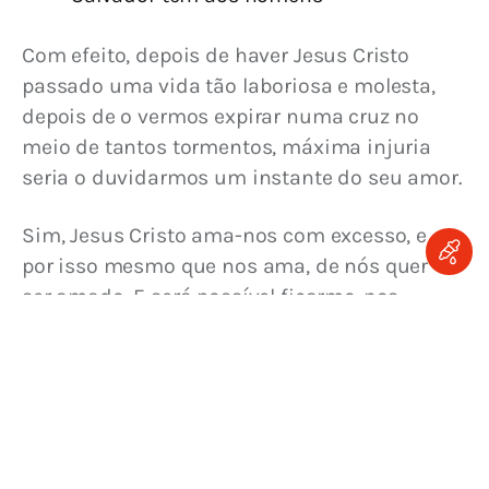
Com efeito, depois de haver Jesus Cristo 
passado uma vida tão laboriosa e molesta, 
depois de o vermos expirar numa cruz no 
meio de tantos tormentos, máxima injuria 
seria o duvidarmos um ins­tante do seu amor.
Sim, Jesus Cristo ama-nos com excesso, e 
por isso mesmo que nos ama, de nós quer 
ser amado. E será possível ficarmo-nos 
insensíveis a este amor de Jesus? Pensemos 
seriamente a que medonho estado de 
miséria e abatimento estávamos pelo pecado 
reduzidos, quando veio a libertar-nos Jesus 
Cristo.