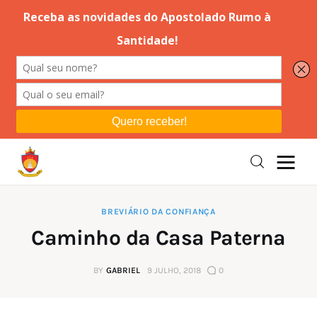
Editorial
Orações
Missa
Instruções
BREVIÁRIO DA CONFIANÇA
Caminho da Casa Paterna
Espiritualidade
BY
GABRIEL
9 JULHO, 2018
0
Catolicismo
Sobre