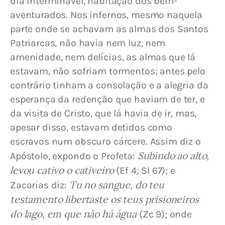
dia interminável, habitação dos bem-
aventurados. Nos infernos, mesmo naquela 
parte onde se achavam as almas dos Santos 
Patriarcas, não havia nem luz, nem 
amenidade, nem delícias, as almas que lá 
estavam, não sofriam tormentos; antes pelo 
contrário tinham a consolação e a alegria da 
esperança da redenção que haviam de ter, e 
da visita de Cristo, que lá havia de ir, mas, 
apesar disso, estavam detidos como 
escravos num obscuro cárcere. Assim diz o 
Subindo ao alto, 
Apóstolo, expondo o Profeta: 
levou cativo o cativeiro
 (Ef 4; Sl 67); e 
Tu no sangue, do teu 
Zacarias diz: 
testamento libertaste os teus prisioneiros 
do lago, em que não há água
 (Zc 9); onde 