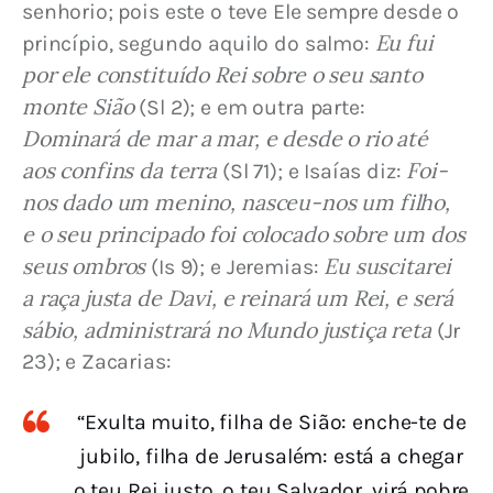
senhorio; pois este o teve Ele sempre desde o 
Eu fui 
princípio, segundo aquilo do salmo: 
por ele constituído Rei sobre o seu santo 
monte Sião
 (Sl 2); e em outra parte: 
Dominará de mar a mar, e desde o rio até 
aos confins da terra
Foi-
 (Sl 71); e Isaías diz: 
nos dado um menino, nasceu-nos um filho, 
e o seu principado foi colocado sobre um dos 
seus ombros 
Eu suscitarei 
(Is 9); e Jeremias: 
a raça justa de Davi, e reinará um Rei, e será 
sábio, administrará no Mundo justiça reta
 (Jr 
23); e Zacarias:
“Exulta muito, filha de Sião: enche-te de
jubilo, filha de Jerusalém: está a chegar
o teu Rei justo, o teu Salvador, virá pobre