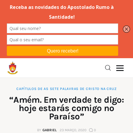
Editorial
Orações
Missa
Instruções
CAPÍTULOS DE AS SETE PALAVRAS DE CRISTO NA CRUZ
“Amém. Em verdade te digo:
Espiritualidade
hoje estarás comigo no
Paraíso”
Catolicismo
BY
GABRIEL
23 MARÇO, 2020
0
Sobre