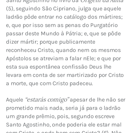
Santo Agostinho no livro da 
(5), seguindo São Cipriano, julga que aquele 
ladrão pôde entrar no catálogo dos mártires; 
e, que por isso sem as penas do Purgatório 
passar deste Mundo à Pátria; e, que se pôde 
dizer mártir; porque publicamente 
reconheceu Cristo, quando nem os mesmos 
Apóstolos se atreviam a falar nEle; e que por 
esta sua espontânea confissão Deus lhe 
levara em conta de ser martirizado por Cristo 
a morte, que com Cristo padeceu.
“estarás comigo”
Aquele 
 apesar de lhe não ser 
prometido mais nada, seria já para o ladrão 
um grande prêmio, pois, segundo escreve 
Santo Agostinho, onde poderia ele estar mal 
com Cristo, e onde bem sem Cristo? (6). Não 