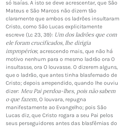
só Isaías. A isto se deve acrescentar, que São 
Mateus e São Marcos não dizem tão 
claramente que ambos os ladrões insultaram 
Cristo, como São Lucas explicitamente 
Um dos ladrões que com 
escreve (Lc 23, 39): 
ele foram crucificados, lhe dirigia 
impropérios
; acrescendo mais, que não há 
motivo nenhum para o mesmo ladrão ora O 
insultasse, ora O louvasse. 
O dizerem alguns, 
que o ladrão, que antes tinha blasfemado de 
Cristo; depois arrependido, quando lhe ouviu 
Meu Pai perdoa-lhes, pois não sabem 
dizer: 
o que fazem
, O louvara, repugna 
manifestamente ao Evangelho; pois São 
Lucas diz, que Cristo rogara a seu Pai pelos 
seus perseguidores antes das blasfêmias do 