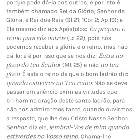
porque pode dá-la aos outros; e por isto é 
também chamado Rei da Glória, Senhor da 
Glória, e Rei dos Reis (Sl 21; 1Cor 2; Ap 19); e 
Eu preparo o 
Ele mesmo diz aos Apóstolos: 
reino para vós outros
 (Lc 22), pois nós 
podemos receber a glória e o reino, mas não 
Entra no 
dá-lo; e é por isso que se nos diz: 
gozo do teu Senhor
no teu 
 (Mt 25) e não 
gozo
. É este o reino de que o bom ladrão diz: 
quando estiveres no Teu reino
. Não se deve 
passar em silêncio exímias virtudes que 
brilham na oração deste santo ladrão, para 
não nos admirarmos tanto, quando ouvirmos 
a resposta, que lhe deu Cristo Nosso Senhor:
Senhor
lembrai-Vos de mim quando 
, diz ele, 
estiverdes no Vosso reino
. Chama-lhe 