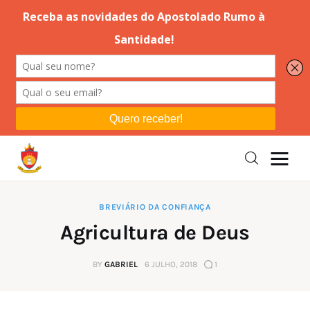
Editorial
Orações
Missa
Instruções
BREVIÁRIO DA CONFIANÇA
Agricultura de Deus
Espiritualidade
BY
GABRIEL
6 JULHO, 2018
1
Catolicismo
Sobre