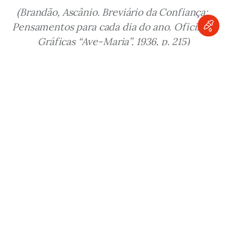
(Brandão, Ascânio. Breviário da Confiança: 
Pensamentos para cada dia do ano. Oficinas 
Gráficas “Ave-Maria”, 1936, p. 215)
Espere! Continue Sua Leitura E Aprendizado,
Confira Estes Artigos:
Justiça e Misericórdia de Deus
Bondade e Justiça
A Justiça Divina e a Via da Infância
Espiritual
A Justiça dos Cristãos
Ascânio Brandão
Breviário Da Confiança