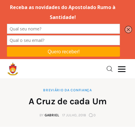
Editorial
Orações
Missa
Instruções
BREVIÁRIO DA CONFIANÇA
A Cruz de cada Um
Espiritualidade
BY
GABRIEL
17 JULHO, 2018
0
Catolicismo
Sobre