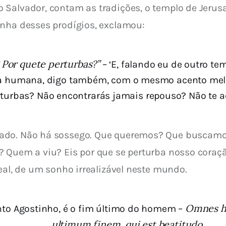
 Salvador, contam as tradições, o templo de Jerusa
unha desses prodígios, exclamou:
 Por quete perturbas?”
– ‘E, falando eu de outro te
a humana, digo também, com o mesmo acento melanc
rturbas? Não encontrarás jamais repouso? Não te a
do. Não há sossego. Que queremos? Que buscamos? A
 Quem a viu? Eis por que se perturba nosso coraçã
deal, de um sonho irrealizável neste mundo.
Omnes h
anto Agostinho, é o fim último do homem –
ultimum finem, qui est beatitudo