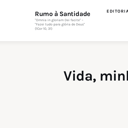
Editorial
EDITORI
Rumo à Santidade
Orações
"Omnia in gloriam Dei facite" –
"Fazei tudo para glória de Deus"
(1Cor 10, 31)
Missa
Instruções
Espiritualidade
Vida, min
Catolicismo
Sobre