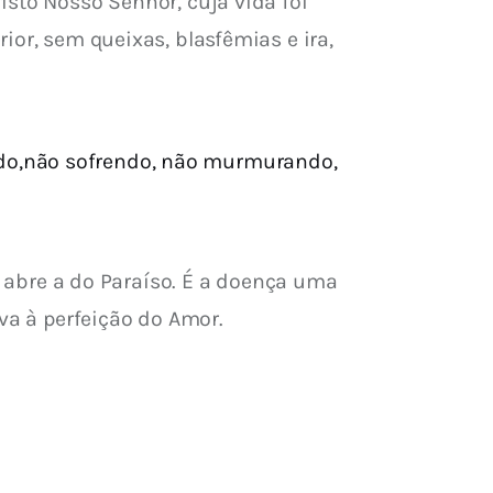
sto Nosso Senhor, cuja vida foi 
or, sem queixas, blasfêmias e ira, 
ando,não sofrendo, não murmurando,
e abre a do Paraíso. É a doença uma 
eva à perfeição do Amor.