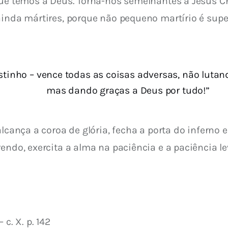
que temos a Deus. Torna-nos semelhantes a Jesus Cri
inda mártires, porque não pequeno martírio é superi
ostinho – vence todas as coisas adversas, não lut
mas dando graças a Deus por tudo!”
alcança a coroa de glória, fecha a porta do inferno 
endo, exercita a alma na paciência e a paciência l
c. X. p. 142