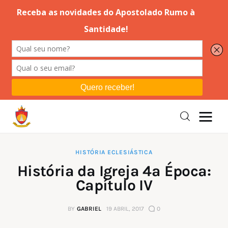
Editorial
Orações
Missa
Instruções
HISTÓRIA ECLESIÁSTICA
História da Igreja 4ª Época:
Espiritualidade
Capítulo IV
Catolicismo
BY
GABRIEL
19 ABRIL, 2017
0
Sobre