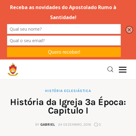
Editorial
Orações
Missa
Instruções
HISTÓRIA ECLESIÁSTICA
História da Igreja 3ª Época:
Espiritualidade
Capítulo I
Catolicismo
BY
GABRIEL
24 DEZEMBRO, 2016
0
Sobre