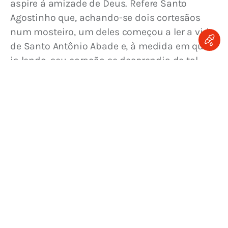
aspire à amizade de Deus. Refere Santo 
Agostinho que, achando-se dois cortesãos 
num mosteiro, um deles começou a ler a vida 
de Santo Antônio Abade e, à medida em que 
ia lendo, seu coração se desprendia de tal 
modo dos afetos mundanos, que falou a seu 
companheiro nestes termos:
“Amigo, que é que procuramos?…
Servindo ao imperador, que mais
poderemos pretender do que conseguir
sua amizade? E, mesmo que a tanto
chegássemos, exporíamos a grande
perigo a salvação eterna. Com grande
dificuldade lograríamos ser amigos de
César, enquanto desde já, se o quiser,