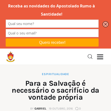
Editorial
Orações
Missa
Instruções
ESPIRITUALIDADE
Para a Salvação é
Espiritualidade
necessário o sacrifício da
vontade própria
Catolicismo
BY
GABRIEL
19 OUTUBRO, 2016
0
Sobre