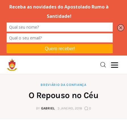
Editorial
Orações
Missa
Instruções
BREVIÁRIO DA CONFIANÇA
O Repouso no Céu
Espiritualidade
BY
GABRIEL
3 JANEIRO, 2018
0
Catolicismo
Sobre