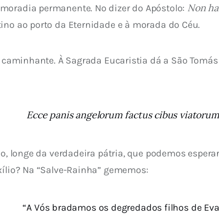
Non ha
moradia permanente. No dizer do Apóstolo: 
tino ao porto da Eternidade e à morada do Céu.
e, caminhante. À Sagrada Eucaristia dá a São Tomá
Ecce panis angelorum factus cibus viatoru
lio, longe da verdadeira pátria, que podemos esper
exílio? Na “Salve-Rainha” gememos:
“A Vós bradamos os degredados filhos de Eva