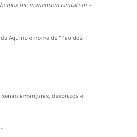
bemos hic manentem civitatem
 – 
s de Aquino o nome de “Pão dos 
m
ar senão amarguras, desprezos e 
”