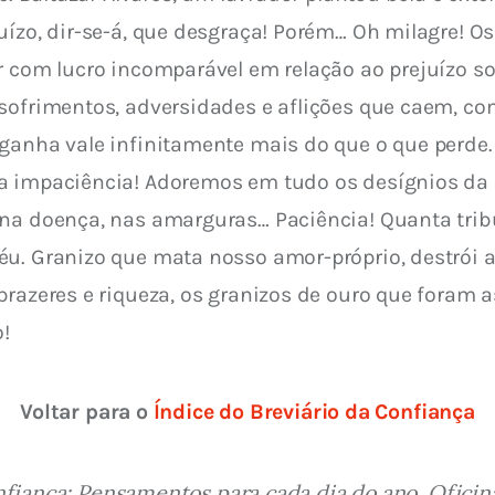
uízo, dir-se-á, que desgraça! Porém… Oh milagre! O
r com lucro incomparável em relação ao prejuízo s
 sofrimentos, adversidades e aflições que caem, c
 ganha vale infinitamente mais do que o que perde.
a impaciência! Adoremos em tudo os desígnios da D
 na doença, nas amarguras… Paciência! Quanta trib
éu. Granizo que mata nosso amor-próprio, destrói a
razeres e riqueza, os granizos de ouro que foram as
!
Voltar para o 
Índice do Breviário da Confiança
nfiança: Pensamentos para cada dia do ano. Oficinas