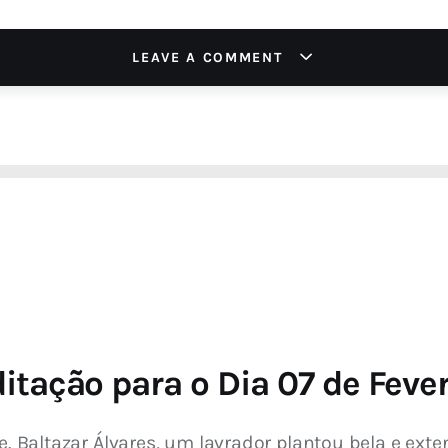
LEAVE A COMMENT
itação para o Dia 07 de Fever
Pe. Baltazar Álvares, um lavrador plantou bela e ex