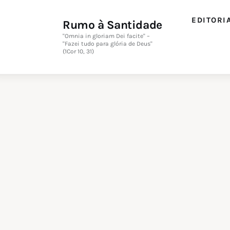
Editorial
EDITORI
Rumo à Santidade
Orações
"Omnia in gloriam Dei facite" –
"Fazei tudo para glória de Deus"
(1Cor 10, 31)
Missa
Instruções
Espiritualidade
Catolicismo
Sobre