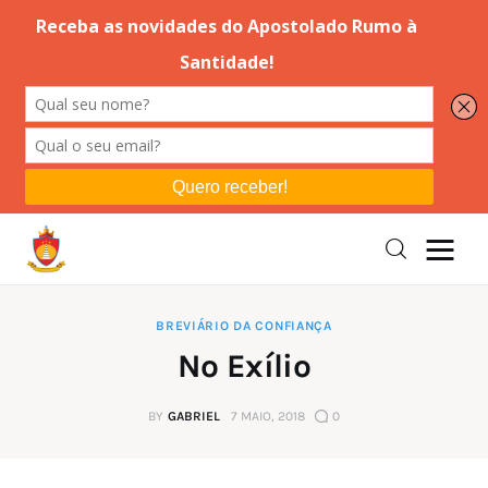
Editorial
Orações
Missa
Instruções
BREVIÁRIO DA CONFIANÇA
No Exílio
Espiritualidade
BY
GABRIEL
7 MAIO, 2018
0
Catolicismo
Sobre