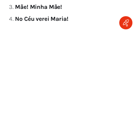
Mãe! Minha Mãe!
No Céu verei Maria!
Ascânio Brandão
Breviário Da Confiança
Dores De Maria
Mãe
Maria
Martírio
Nossa Senhora
Obediência
Rainha Dos Mártires