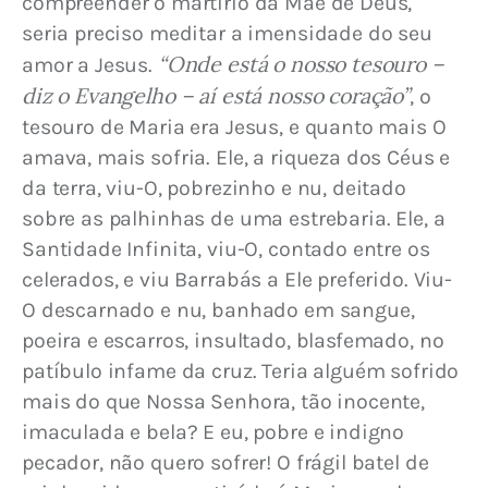
compreender o martírio da Mãe de Deus, 
seria preciso meditar a imensidade do seu 
“Onde está o nosso tesouro – 
amor a Jesus. 
diz o Evangelho – aí está nosso coração”
, o 
tesouro de Maria era Jesus, e quanto mais O 
amava, mais sofria. Ele, a riqueza dos Céus e 
da terra, viu-O, pobrezinho e nu, deitado 
sobre as palhinhas de uma estrebaria. Ele, a 
Santidade Infinita, viu-O, contado entre os 
celerados, e viu Barrabás a Ele preferido. Viu-
O descarnado e nu, banhado em sangue, 
poeira e escarros, insultado, blasfemado, no 
patíbulo infame da cruz. Teria alguém sofrido 
mais do que Nossa Senhora, tão inocente, 
imaculada e bela? E eu, pobre e indigno 
pecador, não quero sofrer! O frágil batel de 