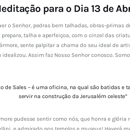
editação para o Dia 13 de Abr
uer o Senhor, pedras bem talhadas, obras-primas de 
 prepara, talha e aperfeiçoa, com o cinzel das criat
ármore, sente palpitar a chama do seu ideal de artis
e idealizou. Assim faz Nosso Senhor conosco. Somos
o de Sales – é uma oficina, na qual são batidas e 
servir na construção da Jerusalém celeste”
more pudesse sentir como nós, que honra e glória n
lini, e admirado nos templos e museus! Haverá mai