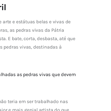
il
arte e estátuas belas e vivas de 
uras, as pedras vivas da Pátria 
ta. E bate, corta, desbasta, até que 
 pedras vivas, destinadas à 
talhadas as pedras vivas que devem
ão teria em ser trabalhado nas 
or e mais genial artista do que 