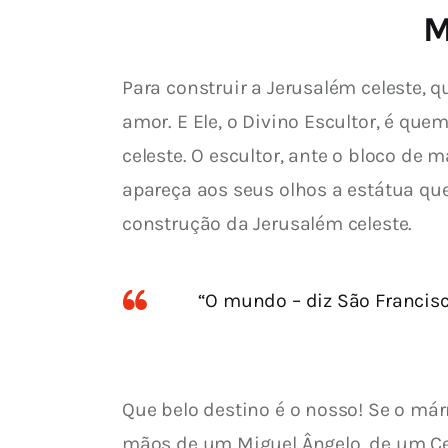
M
Para construir a Jerusalém celeste, q
amor. E Ele, o Divino Escultor, é quem
celeste. O escultor, ante o bloco de m
apareça aos seus olhos a estátua qu
construção da Jerusalém celeste.
“O mundo – diz São Francisc
Que belo destino é o nosso! Se o már
mãos de um Miguel Ângelo, de um Cel