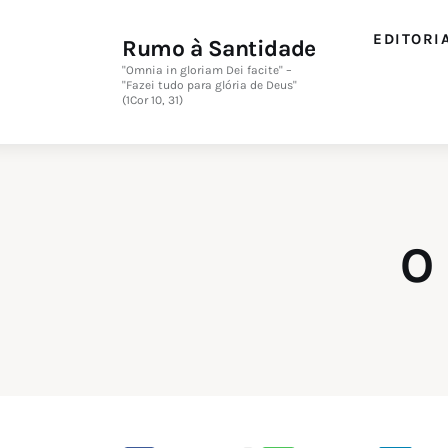
Editorial
EDITORI
Rumo à Santidade
Orações
"Omnia in gloriam Dei facite" –
"Fazei tudo para glória de Deus"
(1Cor 10, 31)
Missa
Instruções
Espiritualidade
O 
Catolicismo
Sobre