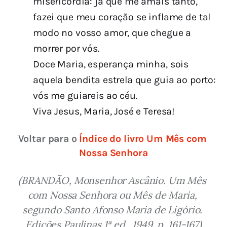
misericórdia: já que me amais tanto,
fazei que meu coração se inflame de tal
modo no vosso amor, que chegue a
morrer por vós.
Doce Maria, esperança minha, sois
aquela bendita estrela que guia ao porto:
vós me guiareis ao céu.
Viva Jesus, Maria, José e Teresa!
Voltar para o 
Índice do livro Um Mês com 
Nossa Senhora
(BRANDÃO, Monsenhor Ascânio. Um Mês 
com Nossa Senhora ou Mês de Maria, 
segundo Santo Afonso Maria de Ligório. 
Edições Paulinas 1ª ed., 1949, p. 161-167)