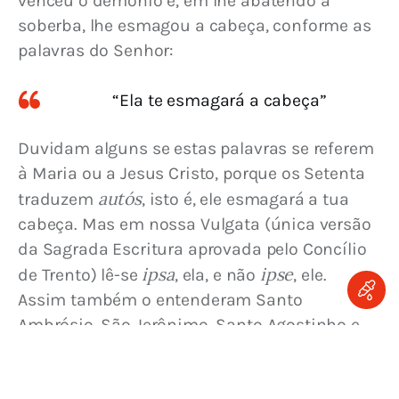
venceu o demônio e, em lhe abatendo a 
soberba, lhe esmagou a cabeça, conforme as 
palavras do Senhor:
“Ela te esmagará a cabeça”
Duvidam alguns se estas palavras se referem 
à Maria ou a Jesus Cristo, porque os Setenta 
autós
traduzem 
, isto é, ele esmagará a tua 
cabeça. Mas em nossa Vulgata (única versão 
da Sagrada Escritura aprovada pelo Concílio 
ipsa
ipse
de Trento) lê-se 
, ela, e não 
, ele. 
Assim também o entenderam Santo 
Ambrósio, São Jerônimo, Santo Agostinho e 
muitíssimos outros. Mas, como quiserem, é 
certo que, ou o Filho por meio da Mãe, ou a 