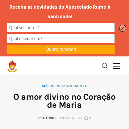
Editorial
Orações
Missa
Instruções
MÊS DE NOSSA SENHORA
O amor divino no Coração
Espiritualidade
de Maria
Catolicismo
BY
GABRIEL
23 MAIO, 2019
0
Sobre