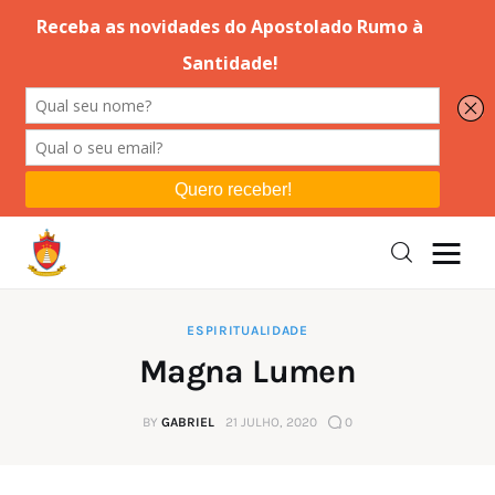
Editorial
Orações
Missa
Instruções
ESPIRITUALIDADE
Magna Lumen
Espiritualidade
BY
GABRIEL
21 JULHO, 2020
0
Catolicismo
Sobre