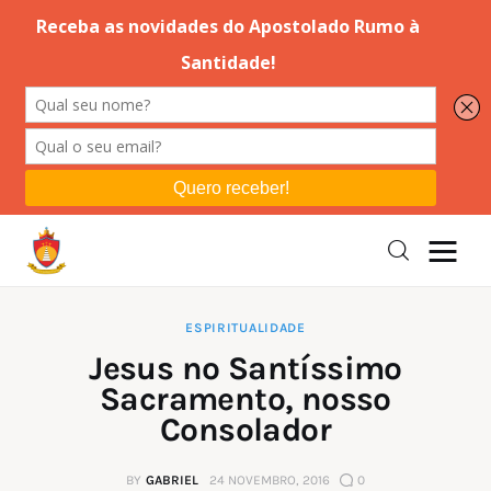
Editorial
Orações
Missa
Instruções
ESPIRITUALIDADE
Jesus no Santíssimo
Espiritualidade
Sacramento, nosso
Consolador
Catolicismo
BY
GABRIEL
24 NOVEMBRO, 2016
0
Sobre