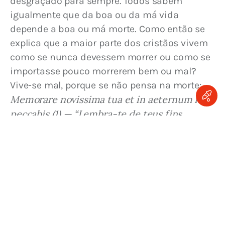
desgraçado para sempre. Todos sabem 
igualmente que da boa ou da má vida 
depende a boa ou má morte. Como então se 
explica que a maior parte dos cristãos vivem 
como se nunca devessem morrer ou como se 
importasse pouco morrerem bem ou mal? 
Vive-se mal, porque se não pensa na morte: 
Memorare novissima tua et in aeternum non 
peccabis (1) — “Lembra-te de teus fins 
últimos e nunca pecarás”.
Devemo-nos persuadir de que o tempo da 
morte não é o momento próprio para regular 
as contas e por a salvo o negócio da salvação 
eterna. Os prudentes do mundo tomam, em 
tempo oportuno, para seus negócios, todas 