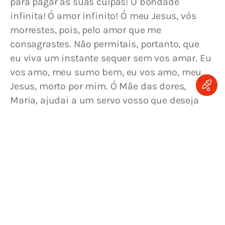
para pagar as suas culpas! Ó bondade 
infinita! Ó amor infinito! Ó meu Jesus, vós 
morrestes, pois, pelo amor que me 
consagrastes. Não permitais, portanto, que 
eu viva um instante sequer sem vos amar. Eu 
vos amo, meu sumo bem, eu vos amo, meu 
Jesus, morto por mim. Ó Mãe das dores, 
Maria, ajudai a um servo vosso que deseja 
amar Jesus.
Voltar para o 
Índice de Meditações sobre a 
Paixão de Cristo, por Santo Afonso
Espere! Continue Sua Leitura E Aprendizado,
Confira Estes Artigos:
Jesus morre na Missa