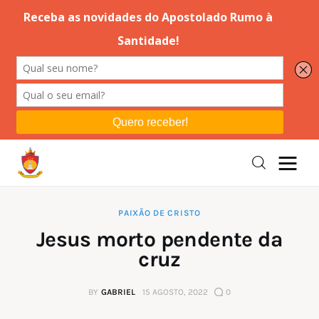
Editorial
Orações
Missa
Instruções
PAIXÃO DE CRISTO
Jesus morto pendente da
Espiritualidade
cruz
Catolicismo
BY
GABRIEL
15 AGOSTO, 2022
0
Sobre