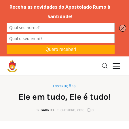
Editorial
Orações
Missa
Instruções
INSTRUÇÕES
Ele em tudo, Ele é tudo!
Espiritualidade
BY
GABRIEL
11 OUTUBRO, 2016
0
Catolicismo
Sobre