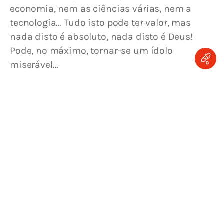
economia, nem as ciências várias, nem a 
tecnologia… Tudo isto pode ter valor, mas 
nada disto é absoluto, nada disto é Deus! 
Pode, no máximo, tornar-se um ídolo 
miserável…
A humanidade nunca foi tão iludida e 
enganada, tão superficial como nestes 
nossos tempos! Como diz ainda o texto 
santo, este homem de agora “ignora Aquele 
que o plasmou, que nele inspirou uma alma 
ativa e nele insuflou o espírito que faz viver. 
Chega a considerar nossa vida um jogo e 
nossas atividades como voltadas para o 
lucro; por isso diz que deve tirar proveito de 
tudo, até do mal” (Sb 15,11-12).