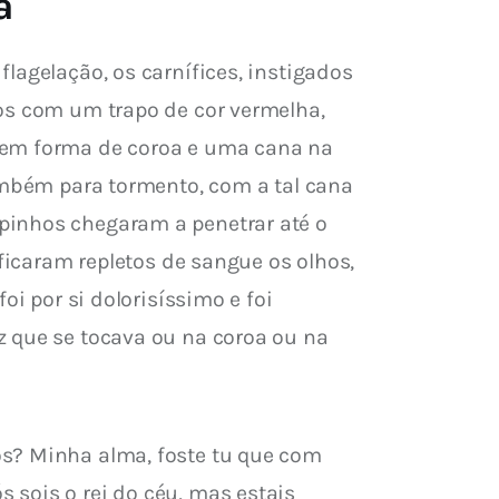
a
lagelação, os carnífices, instigados 
os com um trapo de cor vermelha, 
 em forma de coroa e uma cana na 
também para tormento, com a tal cana 
pinhos chegaram a penetrar até o 
 ficaram repletos de sangue os olhos, 
i por si dolorisíssimo e foi 
z que se tocava ou na coroa ou na 
os? Minha alma, foste tu que com 
sois o rei do céu, mas estais 