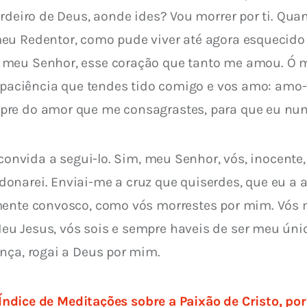
ordeiro de Deus, aonde ides? Vou morrer por ti. Qua
meu Redentor, como pude viver até agora esquecid
 meu Senhor, esse coração que tanto me amou. Ó 
 a paciência que tendes tido comigo e vos amo: amo
pre do amor que me consagrastes, para que eu nun
 convida a segui-lo. Sim, meu Senhor, vós, inocente,
onarei. Enviai-me a cruz que quiserdes, que eu a
amente convosco, como vós morrestes por mim. Vós
u Jesus, vós sois e sempre haveis de ser meu úni
nça, rogai a Deus por mim.
Índice de Meditações sobre a Paixão de Cristo, po