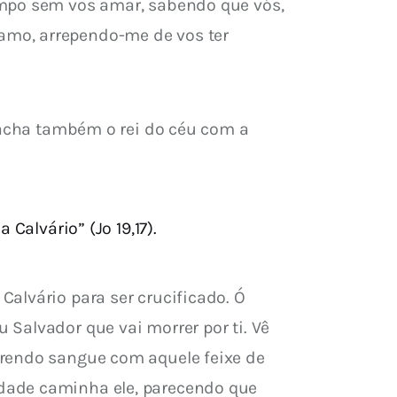
empo sem vos amar, sabendo que vós, 
amo, arrependo-me de vos ter 
 acha também o rei do céu com a 
alvário” (Jo 19,17).
alvário para ser crucificado. Ó 
Salvador que vai morrer por ti. Vê 
rrendo sangue com aquele feixe de 
dade caminha ele, parecendo que 