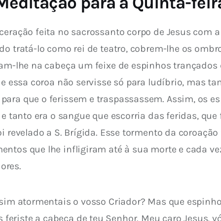
Meditação para a Quinta-feir
eração feita no sacrossanto corpo de Jesus com a f
do tratá-lo como rei de teatro, cobrem-lhe os ombr
ocam-lhe na cabeça um feixe de espinhos trançados
que essa coroa não servisse só para ludíbrio, mas 
para que o ferissem e traspassassem. Assim, os es
 e tanto era o sangue que escorria das feridas, que
i revelado a S. Brígida. Esse tormento da coroação fo
ntos que lhe infligiram até à sua morte e cada ve
ores.
assim atormentais o vosso Criador? Mas que espinh
riste a cabeça de teu Senhor. Meu caro Jesus, vós 