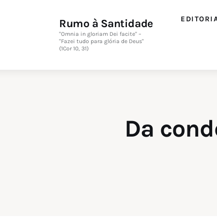
Editorial
EDITORI
Rumo à Santidade
Orações
"Omnia in gloriam Dei facite" –
"Fazei tudo para glória de Deus"
(1Cor 10, 31)
Missa
Instruções
Espiritualidade
Da cond
Catolicismo
Sobre