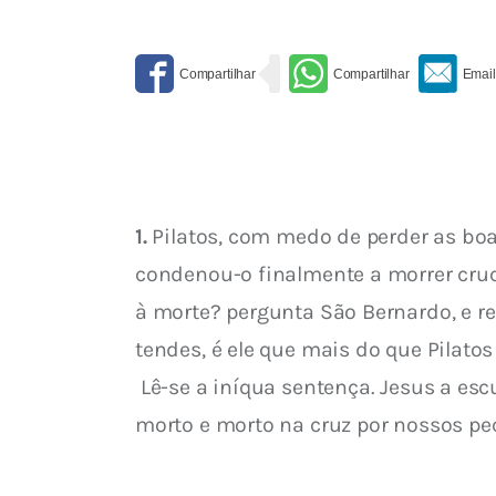
1.
 Pilatos, com medo de perder as boa
condenou-o finalmente a morrer cruc
à morte? pergunta São Bernardo, e r
tendes, é ele que mais do que Pilato
 Lê-se a iníqua sentença. Jesus a escuta e todo resignado a aceita, submetendo-se à vontade do eterno Padre, que o quer ver 
morto e morto na cruz por nossos pe