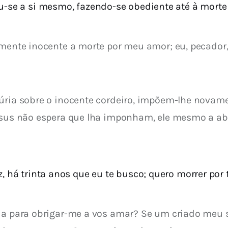
-se a si mesmo, fazendo-se obediente até à morte de
amente inocente a morte por meu amor; eu, pecador,
fúria sobre o inocente cordeiro, impõem-lhe novame
esus não espera que lha imponham, ele mesmo a abr
, há trinta anos que eu te busco; quero morrer por 
nda para obrigar-me a vos amar? Se um criado meu s