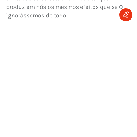
produz em nós os mesmos efeitos que se O 
ignorássemos de todo.
Eis ai a razão por que no começo de nossas 
orações devemos refletir intensamente sobre 
a presença de Deus. Profundamente 
compenetrado desta verdade estava David, 
Se subir ao céu, tu ali te achas; 
quando dizia: 
se descer ao inferno, presente nele estás
.
Igualmente, sirvamo-nos das palavras de 
Jacob, que, depois de ter visto a misteriosa 
Quão 
escada a que já me referi, exclamou: 
terrível é este lugar; em verdade Deus está 
aqui e eu não o sabia
. Queria dizer que não 
tinha refletido bastante, porque não podia 