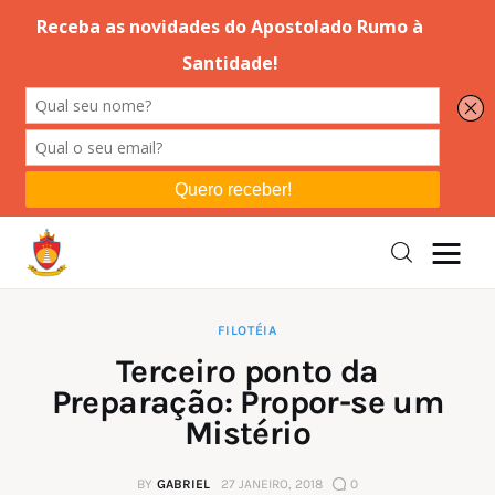
Editorial
Orações
Missa
Instruções
FILOTÉIA
Terceiro ponto da
Espiritualidade
Preparação: Propor-se um
Mistério
Catolicismo
BY
GABRIEL
27 JANEIRO, 2018
0
Sobre