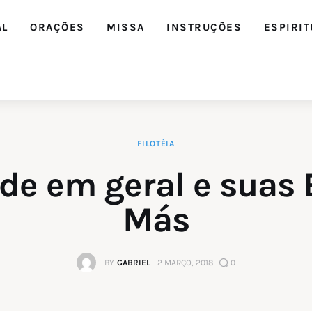
AL
ORAÇÕES
MISSA
INSTRUÇÕES
ESPIRIT
FILOTÉIA
Editorial
de em geral e suas 
Orações
Más
Missa
BY
GABRIEL
2 MARÇO, 2018
0
Instruções
Espiritualidade