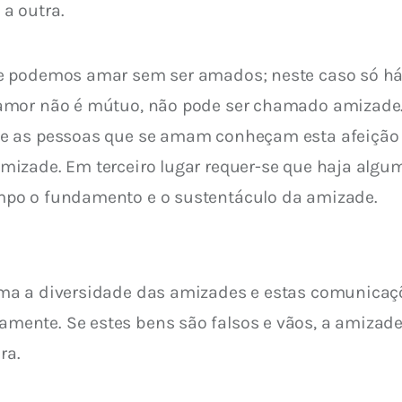
a outra.
e podemos amar sem ser amados; neste caso só há
amor não é mútuo, não pode ser chamado amizade. 
e as pessoas que se amam conheçam esta afeição r
izade. Em terceiro lugar requer-se que haja algu
po o fundamento e o sustentáculo da amizade.
ma a diversidade das amizades e estas comunicaçõ
nte. Se estes bens são falsos e vãos, a amizade 
ra.