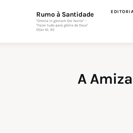
EDITORI
Rumo à Santidade
"Omnia in gloriam Dei facite" –
"Fazei tudo para glória de Deus"
(1Cor 10, 31)
A Amiza