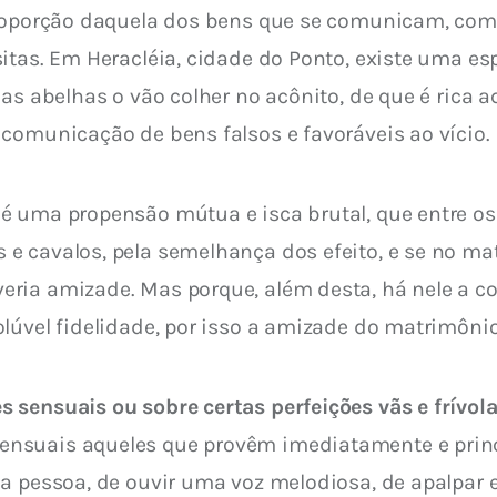
proporção daquela dos bens que se comunicam, como
sitas. Em Heracléia, cidade do Ponto, existe uma e
 as abelhas o vão colher no acônito, de que é rica 
comunicação de bens falsos e favoráveis ao vício.
 é uma propensão mútua e isca brutal, que entre 
e cavalos, pela semelhança dos efeito, e se no m
ria amizade. Mas porque, além desta, há nele a co
lúvel fidelidade, por isso a amizade do matrimôni
 sensuais ou sobre certas perfeições vãs e frívol
ensuais aqueles que provêm imediatamente e princi
a pessoa, de ouvir uma voz melodiosa, de apalpar e