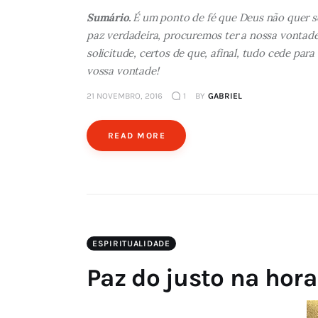
Sumário.
É um ponto de fé que Deus não quer sen
paz verdadeira, procuremos ter a nossa vontad
solicitude, certos de que, afinal, tudo cede para
vossa vontade!
21 NOVEMBRO, 2016
1
BY
GABRIEL
READ MORE
ESPIRITUALIDADE
Paz do justo na hor