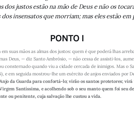
as dos justos estão na mão de Deus e não os toca
 dos insensatos que morriam; mas eles estão em pa
PONTO I
 em suas mãos as almas dos justos: quem é que poderá lhas arrebat
 mas Deus, — diz Santo Ambrósio, — não cessa de assisti-los, au
ficou consternado quando viu a cidade cercada de inimigos. Mas o
16), e em seguida mostrou-lhe um exército de anjos enviados por D
jo da Guarda para confortá-lo; virão os santos protetores; virá
a Virgem Santíssima, e acolhendo sob o seu manto quem foi seu dev
te ou penitente, cuja salvação lhe custou a vida.