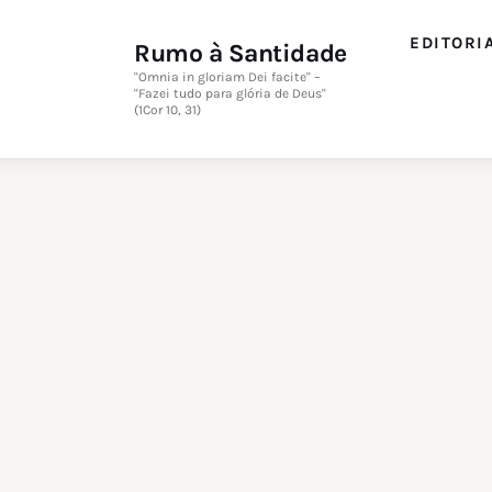
Editorial
EDITORI
Rumo à Santidade
Orações
"Omnia in gloriam Dei facite" –
"Fazei tudo para glória de Deus"
(1Cor 10, 31)
Missa
Instruções
Espiritualidade
Catolicismo
Sobre