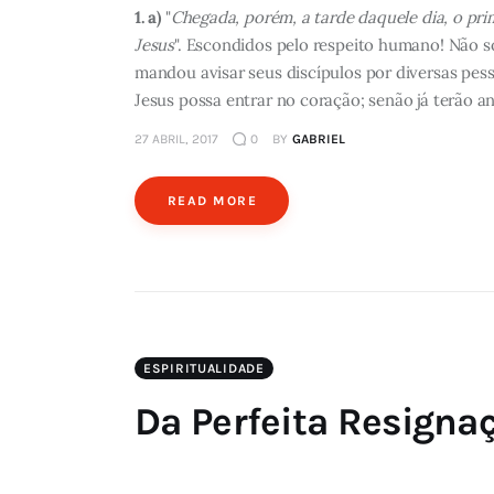
1. a)
"
Chegada, porém, a tarde daquele dia, o pri
Jesus
". Escondidos pelo respeito humano! Não s
mandou avisar seus discípulos por diversas pess
Jesus possa entrar no coração; senão já terão an
27 ABRIL, 2017
0
BY
GABRIEL
READ MORE
ESPIRITUALIDADE
Da Perfeita Resigna