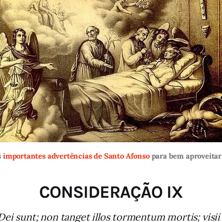
s
importantes advertências de Santo Afonso
para bem aproveitar 
CONSIDERAÇÃO IX
 sunt; non tanget illos tormentum mortis; visii s