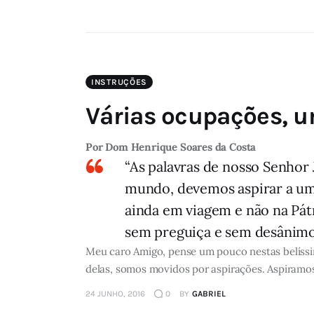
INSTRUÇÕES
Várias ocupações, u
Por Dom Henrique Soares da Costa
“As palavras de nosso Senhor
mundo, devemos aspirar a um
ainda em viagem e não na Pátr
sem preguiça e sem desânimo,
Meu caro Amigo, pense um pouco nestas belíssi
delas, somos movidos por aspirações. Aspiramos o
24 JUNHO, 2016
0
BY
GABRIEL