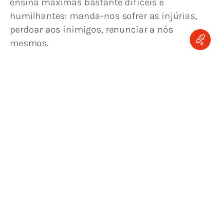
ensina máximas bastante difíceis e 
humilhantes: manda-nos sofrer as injúrias, 
perdoar aos inimigos, renunciar a nós 
mesmos.
— Pequena finalmente e desprezível nos 
meios para se propagar; pois que para a sua 
dilatação foram escolhidos doze pobres 
pescadores, homens sem prestígio e sem 
Quae stulta sunt huius mundi 
instrução: 
elegit Deus (2) — “Deus escolheu o que é 
insensato segundo o mundo”.
Mas assim como o grão de mostarda, 
quando tem crescido, é a maior de todas as 
“
hortaliças e se faz árvore, de maneira que 