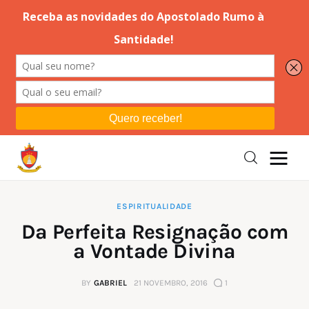
Editorial
Orações
Missa
Instruções
ESPIRITUALIDADE
Da Perfeita Resignação com
Espiritualidade
a Vontade Divina
Catolicismo
BY
GABRIEL
21 NOVEMBRO, 2016
1
Sobre