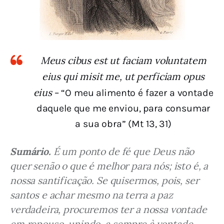
Meus cibus est ut faciam voluntatem
eius qui misit me, ut perficiam opus
eius
– “O meu alimento é fazer a vontade
daquele que me enviou, para consumar
a sua obra” (Mt 13, 31)
Sumário.
 É um ponto de fé que Deus não 
quer senão o que é melhor para nós; isto é, a 
nossa santificação. Se quisermos, pois, ser 
santos e achar mesmo na terra a paz 
verdadeira, procuremos ter a nossa vontade 
em repouso, unindo-a sempre à vontade 