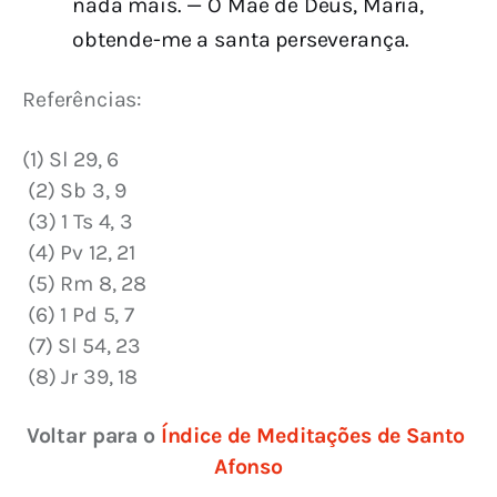
nada mais. — Ó Mãe de Deus, Maria,
obtende-me a santa perseverança.
Referências:
(1) Sl 29, 6
 (2) Sb 3, 9
 (3) 1 Ts 4, 3
 (4) Pv 12, 21
 (5) Rm 8, 28
 (6) 1 Pd 5, 7
 (7) Sl 54, 23
 (8) Jr 39, 18
Voltar para o 
Índice de Meditações de Santo 
Afonso