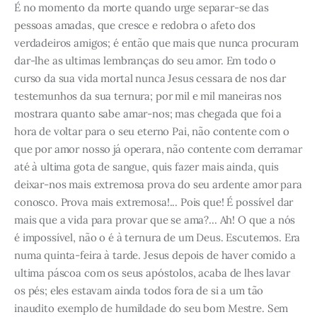
É no momento da morte quando urge separar-se das
pessoas amadas, que cresce e redobra o afeto dos
verdadeiros amigos; é então que mais que nunca procuram
dar-lhe as ultimas lembranças do seu amor. Em todo o
curso da sua vida mortal nunca Jesus cessara de nos dar
testemunhos da sua ternura; por mil e mil maneiras nos
mostrara quanto sabe amar-nos; mas chegada que foi a
hora de voltar para o seu eterno Pai, não contente com o
que por amor nosso já operara, não contente com derramar
até à ultima gota de sangue, quis fazer mais ainda, quis
deixar-nos mais extremosa prova do seu ardente amor para
conosco. Prova mais extremosa!... Pois que! É possível dar
mais que a vida para provar que se ama?... Ah! O que a nós
é impossível, não o é à ternura de um Deus. Escutemos. Era
numa quinta-feira à tarde. Jesus depois de haver comido a
ultima páscoa com os seus apóstolos, acaba de lhes lavar
os pés; eles estavam ainda todos fora de si a um tão
inaudito exemplo de humildade do seu bom Mestre. Sem