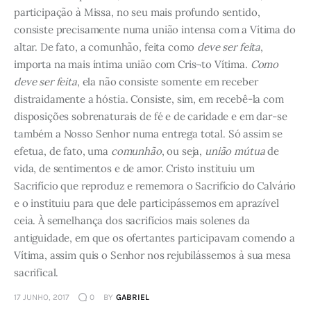
participação à Missa, no seu mais profundo sentido,
consiste precisamente numa união intensa com a Vítima do
altar. De fato, a comunhão, feita como
deve ser feita
,
importa na mais íntima união com Cris¬to Vítima.
Como
deve ser feita
, ela não consiste somente em receber
distraidamente a hóstia. Consiste, sim, em recebê-la com
disposições sobrenaturais de fé e de caridade e em dar-se
também a Nosso Senhor numa entrega total. Só assim se
efetua, de fato, uma
comunhão
, ou seja,
união mútua
de
vida, de sentimentos e de amor. Cristo instituiu um
Sacrifício que reproduz e rememora o Sacrifício do Calvário
e o instituiu para que dele participássemos em aprazível
ceia. À semelhança dos sacrifícios mais solenes da
antiguidade, em que os ofertantes participavam comendo a
Vítima, assim quis o Senhor nos rejubilássemos à sua mesa
sacrifical.
17 JUNHO, 2017
0
BY
GABRIEL