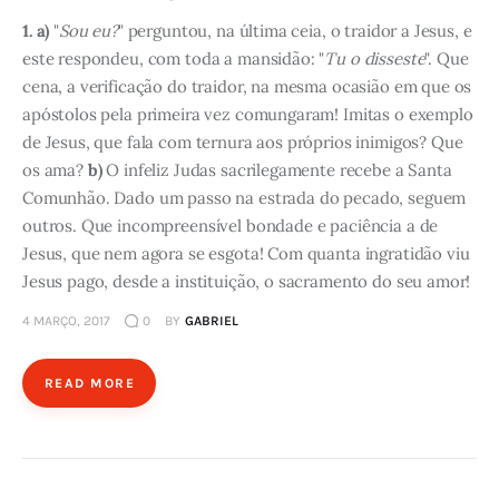
1. a)
"
Sou eu?
" perguntou, na última ceia, o traidor a Jesus, e
este respondeu, com toda a mansidão: "
Tu o disseste
". Que
cena, a verificação do traidor, na mesma ocasião em que os
apóstolos pela primeira vez comungaram! Imitas o exemplo
de Jesus, que fala com ternura aos próprios inimigos? Que
os ama?
b)
O infeliz Judas sacrilegamente recebe a Santa
Comunhão. Dado um passo na estrada do pecado, seguem
outros. Que incompreensível bondade e paciência a de
Jesus, que nem agora se esgota! Com quanta ingratidão viu
Jesus pago, desde a instituição, o sacramento do seu amor!
4 MARÇO, 2017
0
BY
GABRIEL
READ MORE