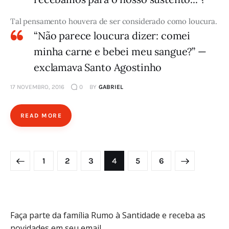
Tal pensamento houvera de ser considerado como loucura.
“Não parece loucura dizer: comei
minha carne e bebei meu sangue?” —
exclamava Santo Agostinho
17 NOVEMBRO, 2016
0
BY
GABRIEL
READ MORE
Paginação
PAGE
1
PAGE
2
PAGE
3
PAGE
4
>
PAGE
5
PAGE
6
de
posts