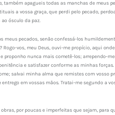
de, também apagueis todas as manchas de meus pe
tituais a vossa graça, que perdi pelo pecado, per
ao ósculo da paz.
os meus pecados, senão confessá-los humildemente
 Rogo-vos, meu Deus, ouvi-me propício, aqui onde
 proponho nunca mais cometê-los; arrependo-me d
 penitência e satisfazer conforme as minhas forças
ome; salvai minha alma que remistes com vosso pr
e entrego em vossas mãos. Tratai-me segundo a v
obras, por poucas e imperfeitas que sejam, para qu