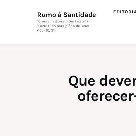
Editorial
EDITORI
Rumo à Santidade
Orações
"Omnia in gloriam Dei facite" –
"Fazei tudo para glória de Deus"
(1Cor 10, 31)
Missa
Instruções
Espiritualidade
Que deve
Catolicismo
oferecer
Sobre