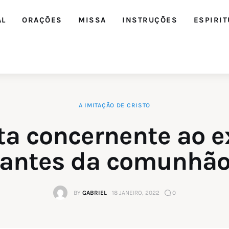
AL
ORAÇÕES
MISSA
INSTRUÇÕES
ESPIRIT
A IMITAÇÃO DE CRISTO
Editorial
a concernente ao e
Orações
antes da comunhã
Missa
BY
GABRIEL
18 JANEIRO, 2022
0
Instruções
Espiritualidade