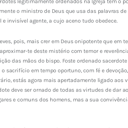
rdotes legitimamente ordenados na Igreja têm o po
omente o ministro de Deus que usa das palavras de 
l e invisível agente, a cujo aceno tudo obedece.
ves, pois, mais crer em Deus onipotente que em te
s aproximar-te deste mistério com temor e reverência
sição das mãos do bispo. Foste ordenado sacerdote
 o sacrifício em tempo oportuno, com fé e devoção, 
rário, estás agora mais apertadamente ligado aos ví
dote deve ser ornado de todas as virtudes de dar ao
lgares e comuns dos homens, mas a sua convivênci