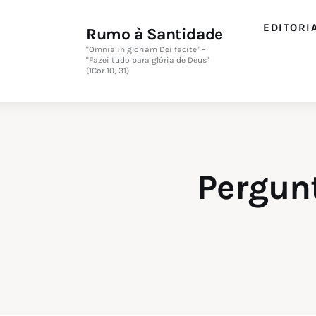
EDITORI
Rumo à Santidade
"Omnia in gloriam Dei facite" –
"Fazei tudo para glória de Deus"
(1Cor 10, 31)
Pergunt