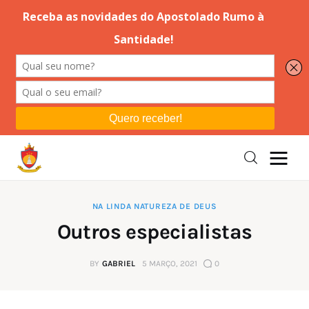
Editorial
Orações
Missa
Instruções
NA LINDA NATUREZA DE DEUS
Outros especialistas
Espiritualidade
BY
GABRIEL
5 MARÇO, 2021
0
Catolicismo
Sobre