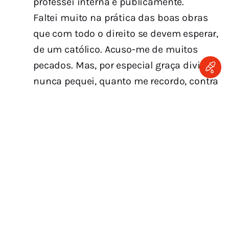
professei interna e publicamente.
Faltei muito na prática das boas obras
que com todo o direito se devem esperar,
de um católico. Acuso-me de muitos
pecados. Mas, por especial graça divina,
nunca pequei, quanto me recordo, contra
a fé. Se meus erros e faltas tiverem dado
ocasião de alguém me atribuir
incredulidade, estou pronto, para saná-
lo, e para qualquer boa finalidade, a
afirmar por maior sacrifício que me
custe, que considerei sempre a religião
católica como a única infalível, e sempre
assim pensei. A Deus devo dar graças
por ter-me presenteado com está fé. Nela