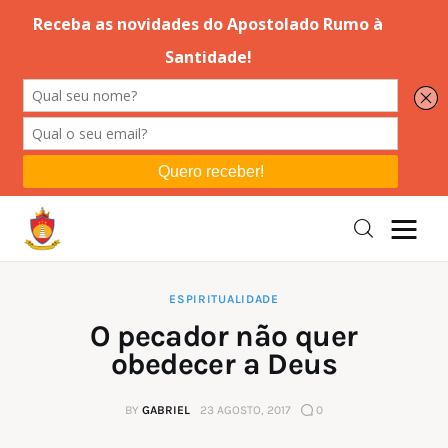
Editorial
Orações
Missa
Instruções
ESPIRITUALIDADE
O pecador não quer
Espiritualidade
obedecer a Deus
Catolicismo
BY
GABRIEL
23 AGOSTO, 2017
0
Sobre