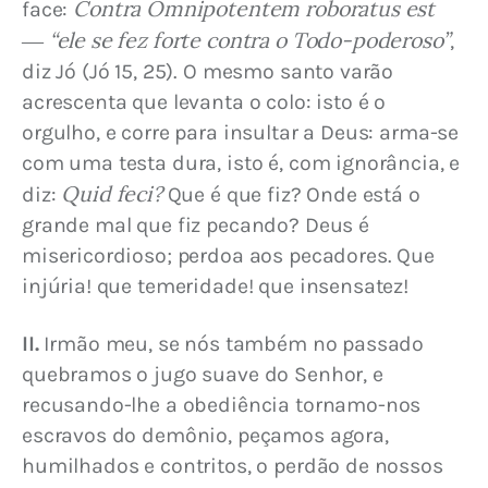
Contra Omnipotentem roboratus est 
face: 
― “ele se fez forte contra o Todo-poderoso”
, 
diz Jó (Jó 15, 25). O mesmo santo varão 
acrescenta que levanta o colo: isto é o 
orgulho, e corre para insultar a Deus: arma-se 
com uma testa dura, isto é, com ignorância, e 
Quid feci?
diz: 
 Que é que fiz? Onde está o 
grande mal que fiz pecando? Deus é 
misericordioso; perdoa aos pecadores. Que 
injúria! que temeridade! que insensatez!
II.
 Irmão meu, se nós também no passado 
quebramos o jugo suave do Senhor, e 
recusando-lhe a obediência tornamo-nos 
escravos do demônio, peçamos agora, 
humilhados e contritos, o perdão de nossos 