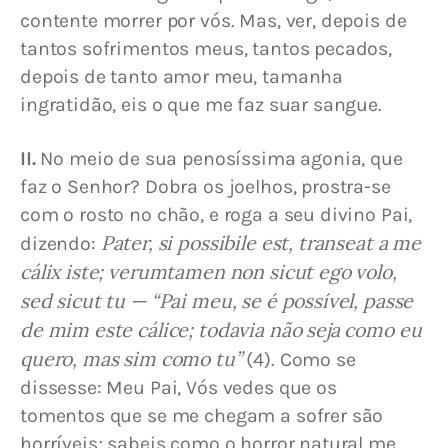
contente morrer por vós. Mas, ver, depois de 
tantos sofrimentos meus, tantos pecados, 
depois de tanto amor meu, tamanha 
ingratidão, eis o que me faz suar sangue.
II.
 No meio de sua penosíssima agonia, que 
faz o Senhor? Dobra os joelhos, prostra-se 
com o rosto no chão, e roga a seu divino Pai, 
Pater, si possibile est, transeat a me 
dizendo: 
cálix iste; verumtamen non sicut ego volo, 
sed sicut tu — “Pai meu, se é possível, passe 
de mim este cálice; todavia não seja como eu 
quero, mas sim como tu”
 (4). Como se 
dissesse: Meu Pai, Vós vedes que os 
tomentos que se me chegam a sofrer são 
horríveis; sabeis como o horror natural me 