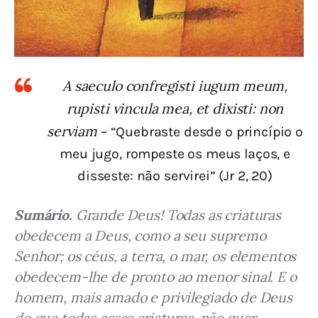
A saeculo confregisti iugum meum,
rupisti vincula mea, et dixisti: non
serviam
– “Quebraste desde o princípio o
meu jugo, rompeste os meus laços, e
disseste: não servirei” (Jr 2, 20)
Sumário.
 Grande Deus! Todas as criaturas 
obedecem a Deus, como a seu supremo 
Senhor; os céus, a terra, o mar, os elementos 
obedecem-lhe de pronto ao menor sinal. E o 
homem, mais amado e privilegiado de Deus 
do que todas essas criaturas, não quer 