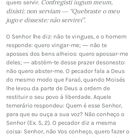
Confregisti iugum meum, 
quero servir. 
dixisti: non serviam ― “Quebraste o meu 
jugo e disseste: não servirei”
.
O Senhor lhe diz: não te vingues, e o homem 
responde: quero vingar-me; ― não te 
aposses dos bens alheios: quero apossar-me 
deles; ― abstém-te desse prazer desonesto: 
não quero abster-me. O pecador fala a Deus 
do mesmo modo que Faraó, quando Moisés 
lhe levou da parte de Deus a ordem de 
restituir o seu povo à liberdade. Aquele 
temerário respondeu: Quem é esse Senhor, 
para que eu ouça a sua voz? Não conheço o 
Senhor (Ex. 5, 2). O pecador diz a mesma 
coisa: Senhor, não Vos conheço, quero fazer o 