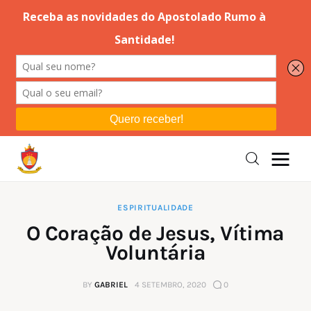
Editorial
Orações
Missa
Instruções
ESPIRITUALIDADE
O Coração de Jesus, Vítima
Espiritualidade
Voluntária
Catolicismo
BY
GABRIEL
4 SETEMBRO, 2020
0
Sobre