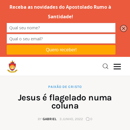
Editorial
Orações
Missa
Instruções
PAIXÃO DE CRISTO
Jesus é flagelado numa
Espiritualidade
coluna
Catolicismo
BY
GABRIEL
3 JUNHO, 2022
0
Sobre