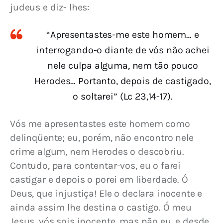
judeus e diz- lhes:
“Apresentastes-me este homem… e
interrogando-o diante de vós não achei
nele culpa alguma, nem tão pouco
Herodes… Portanto, depois de castigado,
o soltarei” (Lc 23,14-17).
Vós me apresentastes este homem como 
delinqüente; eu, porém, não encontro nele 
crime algum, nem Herodes o descobriu. 
Contudo, para contentar-vos, eu o farei 
castigar e depois o porei em liberdade. Ó 
Deus, que injustiça! Ele o declara inocente e 
ainda assim lhe destina o castigo. Ó meu 
Jesus, vós sois inocente, mas não eu, e desde 