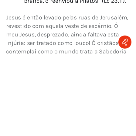
branca, o reenviou a Pilatos” (Lc 23,11).
Jesus é então levado pelas ruas de Jerusalém, 
revestido com aquela veste de escárnio. Ó 
meu Jesus, desprezado, ainda faltava esta 
injúria: ser tratado como louco! Ó cristãos, 
contemplai como o mundo trata a Sabedoria 
eterna! Bem-aventurado aquele que se preza 
de ser tratado como louco pelo mundo e não 
quer saber de nada mais senão de Jesus 
crucificado, amando os sofrimentos e 
desprezos e dizendo com São Paulo:
“Porque não entendi eu saber entre vós
coisa alguma senão a Jesus Cristo e este
crucificado” (1Cor 2,2).