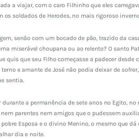
ada a viajar, com o caro Filhinho que eles carreg
os soldados de Herodes, no mais rigoroso inverno,
gem, senão com um bocado de pão, trazido da cas
uma miserável choupana ou ao relento? O santo Pat
ue quis que seu Filho começasse a padecer desde cri
erno e amante de José não podia deixar de sofrer,
e sentia.
r durante a permanência de sete anos no Egito, no 
a nem parentes nem amigos que o pudessem auxiliar
ua pobre Esposa e o divino Menino, o mesmo que dá 
lhar dia e noite.