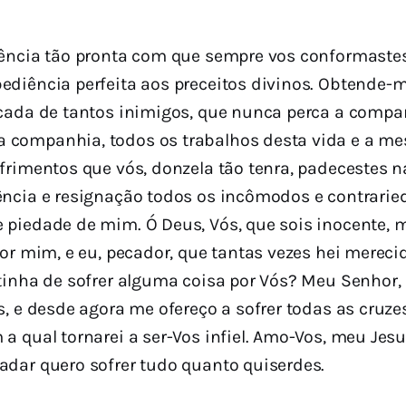
iência tão pronta com que sempre vos conformaste
ediência perfeita aos preceitos divinos. Obtende
rcada de tantos inimigos, que nunca perca a compan
 companhia, todos os trabalhos desta vida e a me
frimentos que vós, donzela tão tenra, padecestes n
ência e resignação todos os incômodos e contrarie
 piedade de mim. Ó Deus, Vós, que sois inocente, 
por mim, e eu, pecador, que tantas vezes hei mereci
tinha de sofrer alguma coisa por Vós? Meu Senhor,
s, e desde agora me ofereço a sofrer todas as cruze
a qual tornarei a ser-Vos infiel. Amo-Vos, meu Jes
adar quero sofrer tudo quanto quiserdes.