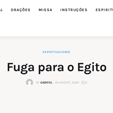
AL
ORAÇÕES
MISSA
INSTRUÇÕES
ESPIRIT
ESPIRITUALIDADE
Editorial
Fuga para o Egito
Orações
BY
GABRIEL
29 AGOSTO, 2020
0
Missa
Instruções
Espiritualidade