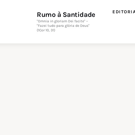
EDITORI
Rumo à Santidade
"Omnia in gloriam Dei facite" –
"Fazei tudo para glória de Deus"
(1Cor 10, 31)