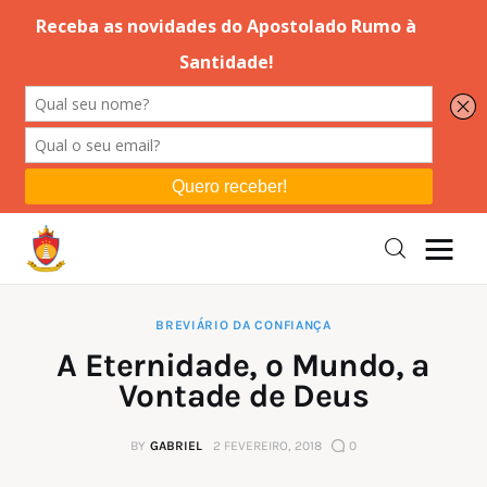
Editorial
Orações
Missa
Instruções
BREVIÁRIO DA CONFIANÇA
A Eternidade, o Mundo, a
Espiritualidade
Vontade de Deus
Catolicismo
BY
GABRIEL
2 FEVEREIRO, 2018
0
Sobre