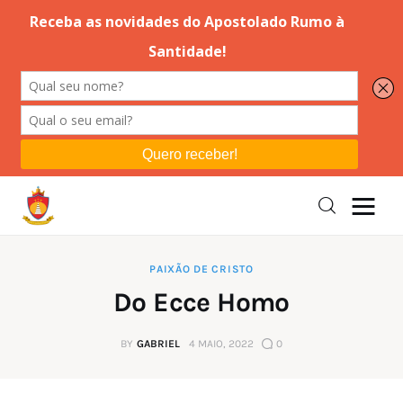
Editorial
Orações
Missa
Instruções
PAIXÃO DE CRISTO
Do Ecce Homo
Espiritualidade
BY
GABRIEL
4 MAIO, 2022
0
Catolicismo
Sobre