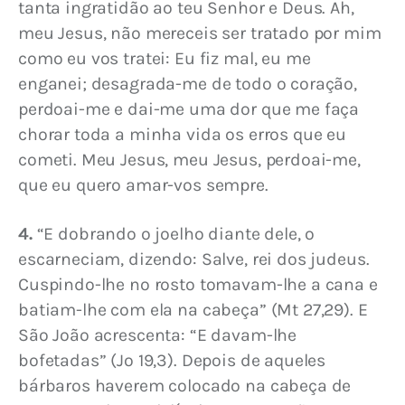
tanta ingratidão ao teu Senhor e Deus. Ah, 
meu Jesus, não mereceis ser tratado por mim 
como eu vos tratei: Eu fiz mal, eu me 
enganei; desagrada-me de todo o coração, 
perdoai-me e dai-me uma dor que me faça 
chorar toda a minha vida os erros que eu 
cometi. Meu Jesus, meu Jesus, perdoai-me, 
que eu quero amar-vos sempre.
4.
 “E dobrando o joelho diante dele, o 
escarneciam, dizendo: Salve, rei dos judeus. 
Cuspindo-lhe no rosto tomavam-lhe a cana e 
batiam-lhe com ela na cabeça” (Mt 27,29). E 
São João acrescenta: “E davam-lhe 
bofetadas” (Jo 19,3). Depois de aqueles 
bárbaros haverem colocado na cabeça de 