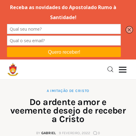
Editorial
Orações
Missa
Instruções
A IMITAÇÃO DE CRISTO
Do ardente amor e
Espiritualidade
veemente desejo de receber
a Cristo
Catolicismo
BY
GABRIEL
9 FEVEREIRO, 2022
0
Sobre