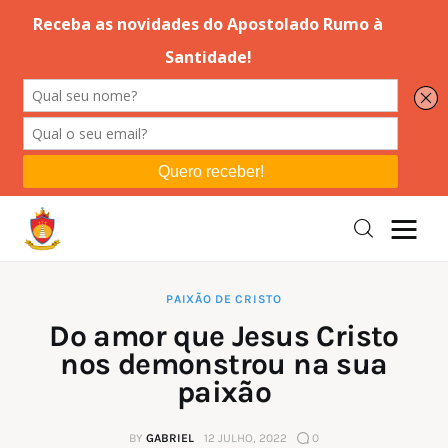
Editorial
Orações
Missa
Instruções
PAIXÃO DE CRISTO
Do amor que Jesus Cristo
Espiritualidade
nos demonstrou na sua
paixão
Catolicismo
BY
GABRIEL
12 JULHO, 2022
0
Sobre