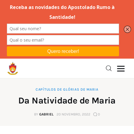
Editorial
Orações
Missa
Instruções
CAPÍTULOS DE GLÓRIAS DE MARIA
Da Natividade de Maria
Espiritualidade
BY
GABRIEL
20 NOVEMBRO, 2022
0
Catolicismo
Sobre