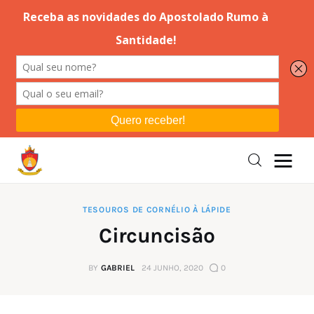
Editorial
Orações
Missa
Instruções
TESOUROS DE CORNÉLIO À LÁPIDE
Circuncisão
Espiritualidade
BY
GABRIEL
24 JUNHO, 2020
0
Catolicismo
Sobre