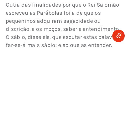
Outra das finalidades por que o Rei Salomão 
escreveu as Parábolas foi a de que os 
pequeninos adquiram sagacidade ou 
discrição, e os moços, saber e entendimento. 
O sábio, disse ele, que escutar estas palavras 
far-se-á mais sábio; e ao que as entender, 
servir-lhe-ão de timão (isto é, para saber 
governar-se bem) (Pr 1, 4-5).
Devemos escutar e instruir-nos, diz Sêneca, 
tanto tempo quanto o necessitamos, tanto 
Tamdiu audiendum et 
quanto dure a vida: 
dicendum, quamdiu nescias, quamdiu vivas
Epist
(
. LXXVII).
Por mais idade que tenhamos, jamais 