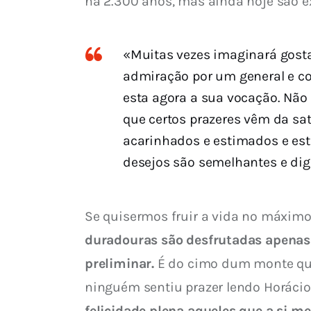
há 2.300 anos, mas ainda hoje são e
«Muitas vezes imaginará gostar
admiração por um general e co
esta agora a sua vocação. Não
que certos prazeres vêm da sa
acarinhados e estimados e est
desejos são semelhantes e dig
Se quisermos fruir a vida no máximo
duradouras são desfrutadas apenas p
preliminar.
 É do cimo dum monte qu
ninguém sentiu prazer lendo Horácio,
felicidade plena aqueles que a si m