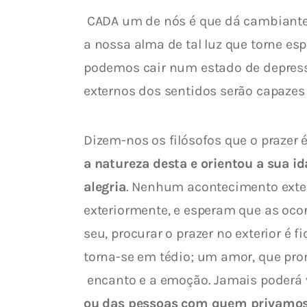
 CADA um de nós é que dá cambiantes sombrios ou luminosos ao que nos rodeia. Podemos, por um esforço criador, inundar 
a nossa alma de tal luz que torne e
podemos cair num estado de depressã
externos dos sentidos serão capazes 
Dizem-nos os filósofos que o prazer
a natureza desta e orientou a sua i
alegria
. Nenhum acontecimento exteri
exteriormente, e esperam que as oco
seu, procurar o prazer no exterior é 
torna-se em tédio; um amor, que pr
 encanto e a emoção. Jamais poderá 
ou das pessoas com quem privamos; 