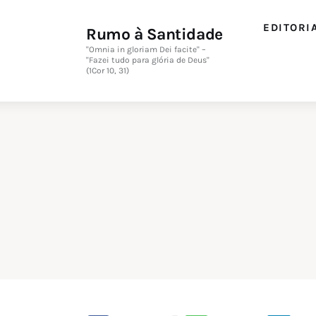
Editorial
EDITORI
Rumo à Santidade
Orações
"Omnia in gloriam Dei facite" –
"Fazei tudo para glória de Deus"
(1Cor 10, 31)
Missa
Instruções
Espiritualidade
Catolicismo
Sobre