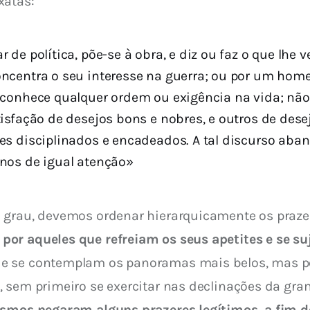
xatas:
 de política, põe-se à obra, e diz ou faz o que lhe
ncentra o seu interesse na guerra; ou por um hom
 conhece qualquer ordem ou exigência na vida; nã
tisfação de desejos bons e nobres, e outros de des
es disciplinados e encadeados. A tal discurso aban
nos de igual atenção»
 grau, devemos ordenar hierarquicamente os prazer
or aqueles que refreiam os seus apetites e se su
e se contemplam os panoramas mais belos, mas pod
 sem primeiro se exercitar nas declinações da gram
esmos negaram alguns prazeres legítimos, a fim de