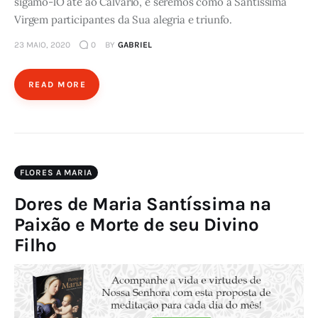
sigamo-lO até ao Calvário, e seremos como a Santíssima
Virgem participantes da Sua alegria e triunfo.
23 MAIO, 2020
0
BY
GABRIEL
READ MORE
FLORES A MARIA
Dores de Maria Santíssima na
Paixão e Morte de seu Divino
Filho