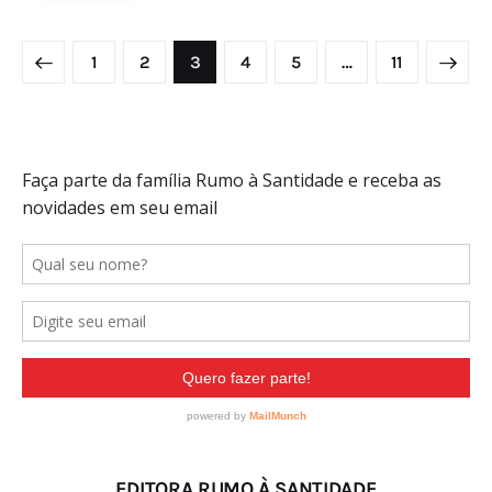
Paginação
PAGE
1
PAGE
2
PAGE
3
PAGE
4
PAGE
5
>
…
PAGE
11
de
posts
EDITORA RUMO À SANTIDADE