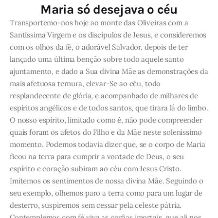
Maria só desejava o céu
Transportemo-nos hoje ao monte das Oliveiras com a
Santíssima Virgem e os discípulos de Jesus, e consideremos
com os olhos da fé, o adorável Salvador, depois de ter
lançado uma última benção sobre todo aquele santo
ajuntamento, e dado a Sua divina Mãe as demonstrações da
mais afetuosa ternura, elevar-Se ao céu, todo
resplandecente de glória, e acompanhado de milhares de
espíritos angélicos e de todos santos, que tirara lá do limbo.
O nosso espírito, limitado como é, não pode compreender
quais foram os afetos do Filho e da Mãe neste soleníssimo
momento. Podemos todavia dizer que, se o corpo de Maria
ficou na terra para cumprir a vontade de Deus, o seu
espírito e coração subiram ao céu com Jesus Cristo.
Imitemos os sentimentos de nossa divina Mãe. Seguindo o
seu exemplo, olhemos paro a terra como para um lugar de
desterro, suspiremos sem cessar pela celeste pátria.
Contemplemos com fé viva as corôas imortais, que ali nos