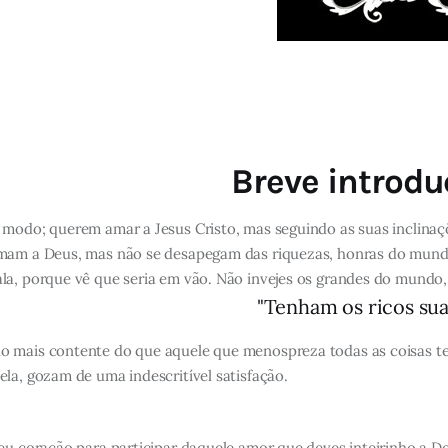
Breve introdu
modo; querem amar a Jesus Cristo, mas seguindo as suas inclinaçõe
amam a Deus, mas não se desapegam das riquezas, honras do mundo,
la, porque vê que seria em vão. Não invejes os grandes do mundo,
"Tenham os ricos sua
o mais contente do que aquele que menospreza todas as coisas te
la, gozam de uma indescritível satisfação.
eu coração para participar daquele amor que deves inteirinho a De