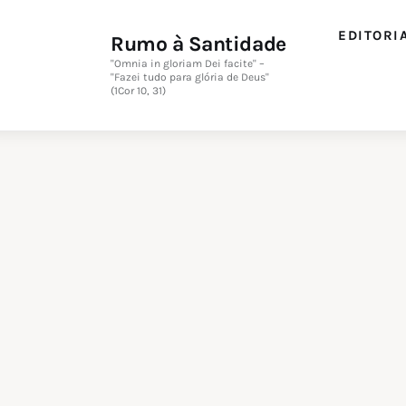
Editorial
EDITORI
Rumo à Santidade
Orações
"Omnia in gloriam Dei facite" –
"Fazei tudo para glória de Deus"
(1Cor 10, 31)
Missa
Instruções
Espiritualidade
Catolicismo
Sobre