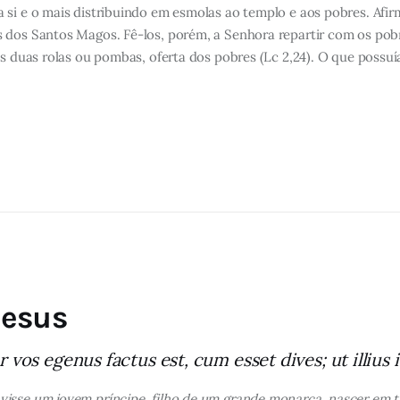
 si e o mais distribuindo em esmolas ao templo e aos pobres. Afi
 dos Santos Magos. Fê-los, porém, a Senhora repartir com os pobr
s duas rolas ou pombas, oferta dos pobres (Lc 2,24). O que possuía
Jesus
 vos egenus factus est, cum esset dives; ut illius 
sse um jovem príncipe, filho de um grande monarca, nascer em tão