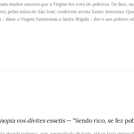
rmam muitos autores que a Virgem fez voto de pobreza. De fato, n
es, pelas mãos de São José, conforme atesta Santo Antonino. Que
 - disse a Virgem Santíssima a Santa Brígida - dei-o aos pobres; só
inopia vos divites essetis
— “Sendo rico, se fez pob
 grande pobreza, que, necessitado de tudo, até se fazia mister de