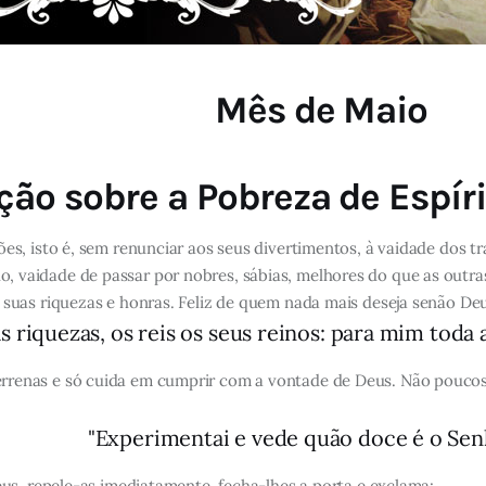
Mês de Maio
ção sobre a Pobreza de Espíri
s, isto é, sem renunciar aos seus divertimentos, à vaidade dos tr
 vaidade de passar por nobres, sábias, melhores do que as outra
 suas riquezas e honras. Feliz de quem nada mais deseja senão De
s riquezas, os reis os seus reinos: para mim toda 
rrenas e só cuida em cumprir com a vontade de Deus. Não poucos 
"Experimentai e vede quão doce é o Senho
us, repele-as imediatamente, fecha-lhes a porta e exclama: