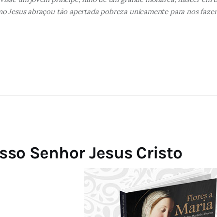
o Jesus abraçou tão apertada pobreza unicamente para nos fazer r
so Senhor Jesus Cristo