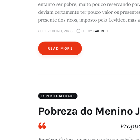
entanto ser pobre, muito pouco reservando para
deviam certamente ter pouco valor os presentes
presente dos ricos, imposto pelo Levítico, mas a
20 FEVEREIRO, 2023
0
BY
GABRIEL
READ MORE
ESPIRITUALIDADE
Pobreza do Menino 
Propter
Sumário.
Ó Deus, quem não teria compaixão se vi