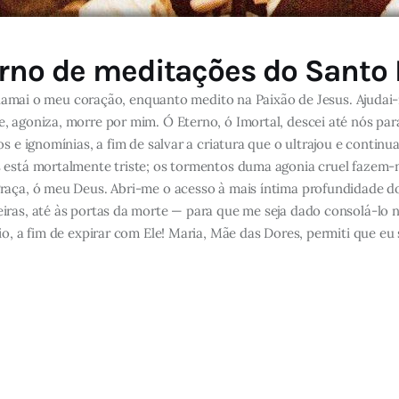
rno de meditações do Santo 
inflamai o meu coração, enquanto medito na Paixão de Jesus. Ajudai
 agoniza, morre por mim. Ó Eterno, ó Imortal, descei até nós para
os e ignomínias, a fim de salvar a criatura que o ultrajou e conti
 está mortalmente triste; os tormentos duma agonia cruel fazem-n
raça, ó meu Deus. Abri-me o acesso à mais íntima profundidade do
iras, até às portas da morte — para que me seja dado consolá-lo
o, a fim de expirar com Ele! Maria, Mãe das Dores, permiti que eu 