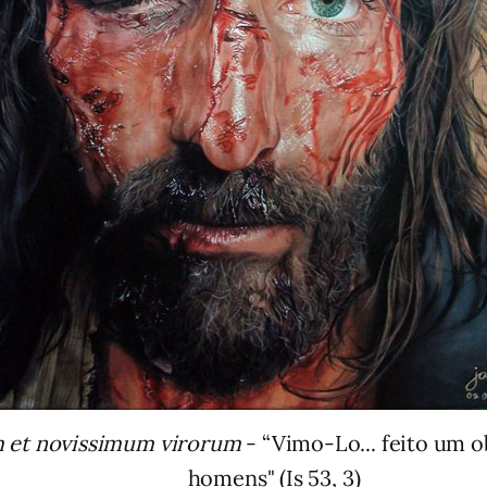
m et novissimum virorum
- “Vimo-Lo... feito um o
homens" (Is 53, 3)