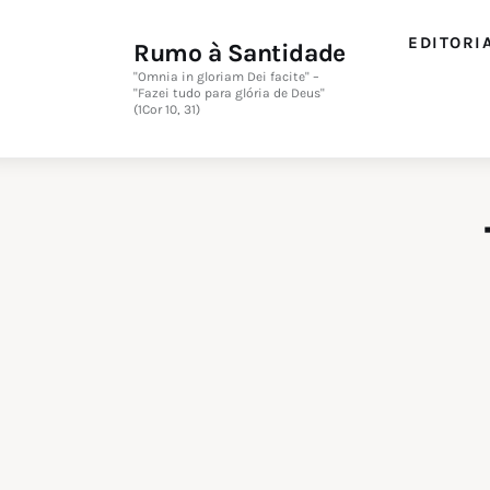
Editorial
EDITORI
Rumo à Santidade
Orações
"Omnia in gloriam Dei facite" –
"Fazei tudo para glória de Deus"
(1Cor 10, 31)
Missa
Instruções
Espiritualidade
Catolicismo
Sobre