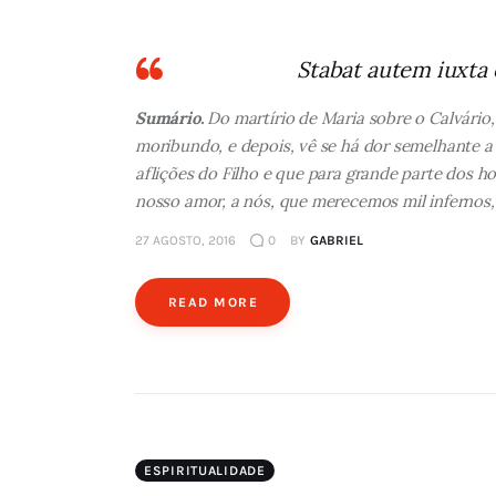
Stabat autem iuxta
Sumário.
Do martírio de Maria sobre o Calvário,
moribundo, e depois, vê se há dor semelhante 
aflições do Filho e que para grande parte dos h
nosso amor, a nós, que merecemos mil infernos,
27 AGOSTO, 2016
0
BY
GABRIEL
READ MORE
ESPIRITUALIDADE