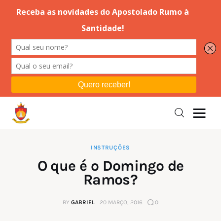
Editorial
Orações
Missa
Instruções
INSTRUÇÕES
O que é o Domingo de
Espiritualidade
Ramos?
Catolicismo
BY
GABRIEL
20 MARÇO, 2016
0
Sobre