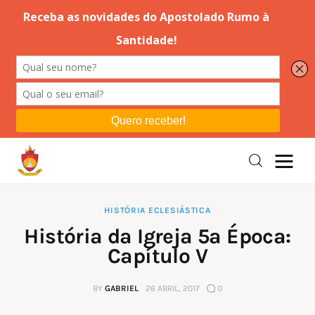
Editorial
Orações
Missa
Instruções
HISTÓRIA ECLESIÁSTICA
História da Igreja 5ª Época:
Espiritualidade
Capítulo V
Catolicismo
BY
GABRIEL
26 ABRIL, 2017
0
Sobre