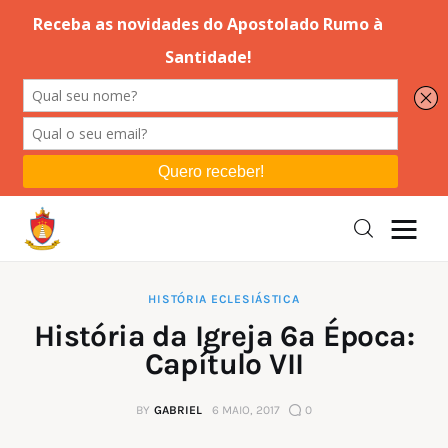
Editorial
Orações
Missa
Instruções
HISTÓRIA ECLESIÁSTICA
História da Igreja 6ª Época:
Espiritualidade
Capítulo VII
Catolicismo
BY
GABRIEL
6 MAIO, 2017
0
Sobre