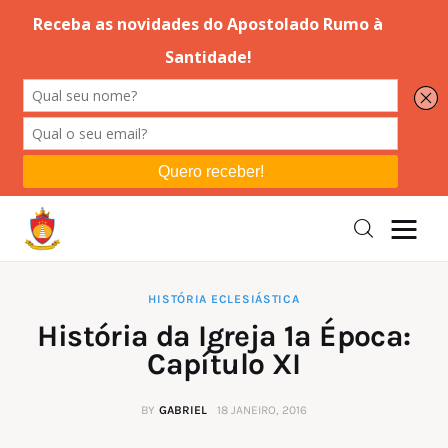
Editorial
Orações
Missa
Instruções
HISTÓRIA ECLESIÁSTICA
História da Igreja 1ª Época:
Espiritualidade
Capítulo XI
Catolicismo
BY
GABRIEL
18 JANEIRO, 2016
Sobre