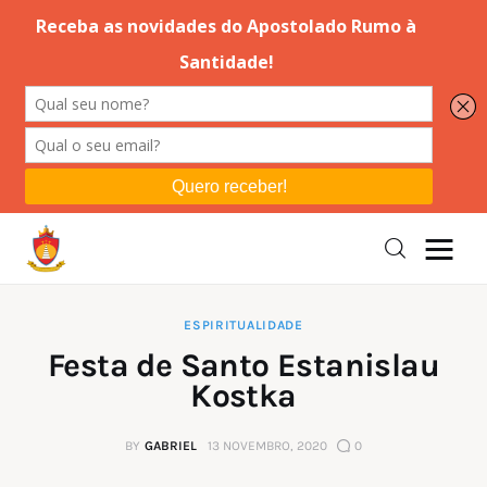
Editorial
Orações
Missa
Instruções
ESPIRITUALIDADE
Festa de Santo Estanislau
Espiritualidade
Kostka
Catolicismo
BY
GABRIEL
13 NOVEMBRO, 2020
0
Sobre