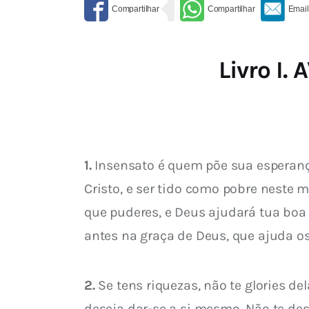
Livro I.
1.
 Insensato é quem põe sua esperanç
Cristo, e ser tido como pobre neste
que puderes, e Deus ajudará tua boa
antes na graça de Deus, que ajuda o
2.
 Se tens riquezas, não te glories 
deseja dar-se a si mesmo. Não te d