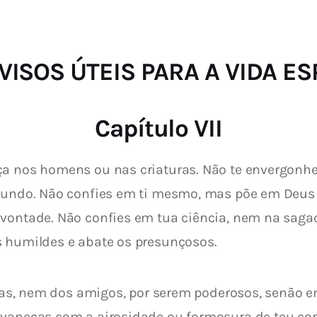
 AVISOS ÚTEIS PARA A VIDA E
Capítulo VII
a nos homens ou nas criaturas. Não te envergonhes
 mundo. Não confies em ti mesmo, mas põe em Deus t
 vontade. Não confies em tua ciência, nem na saga
s humildes e abate os presunçosos.
delas, nem dos amigos, por serem poderosos, senão e
esvaneças com a airosidade ou formosura de teu c