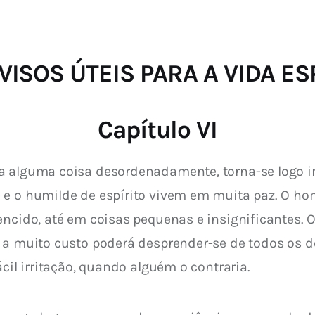
Catolicismo
Sobre
 AVISOS ÚTEIS PARA A VIDA E
Capítulo VI
 alguma coisa desordenadamente, torna-se logo in
 e o humilde de espírito vivem em muita paz. O h
encido, até em coisas pequenas e insignificantes. 
 a muito custo poderá desprender-se de todos os de
ácil irritação, quando alguém o contraria.