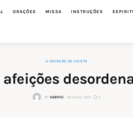
AL
ORAÇÕES
MISSA
INSTRUÇÕES
ESPIRIT
A IMITAÇÃO DE CRISTO
Editorial
 afeições desorden
Orações
BY
GABRIEL
18 JULHO, 2021
0
Missa
Instruções
Espiritualidade