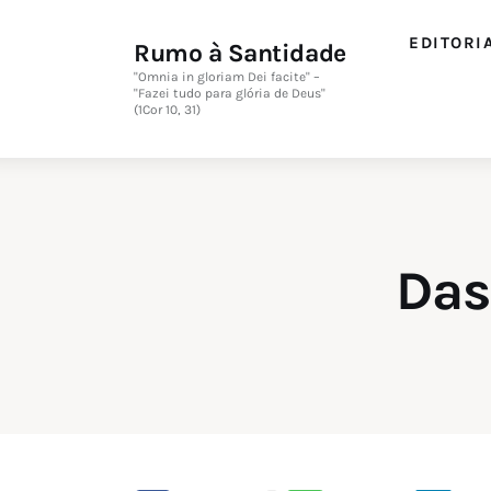
EDITORI
Rumo à Santidade
"Omnia in gloriam Dei facite" –
"Fazei tudo para glória de Deus"
(1Cor 10, 31)
Das