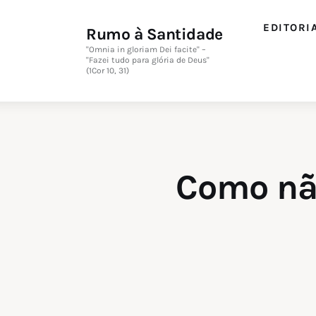
EDITORI
Rumo à Santidade
"Omnia in gloriam Dei facite" –
"Fazei tudo para glória de Deus"
(1Cor 10, 31)
Como não