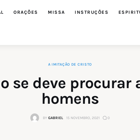
AL
ORAÇÕES
MISSA
INSTRUÇÕES
ESPIRIT
A IMITAÇÃO DE CRISTO
Editorial
 se deve procurar 
Orações
homens
Missa
BY
GABRIEL
15 NOVEMBRO, 2021
0
Instruções
Espiritualidade