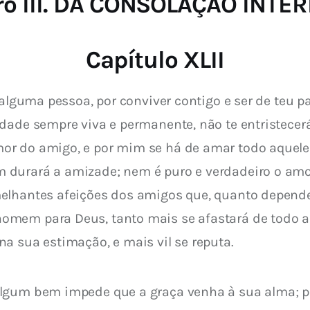
ro III. DA CONSOLAÇÃO INTE
Capítulo XLII
alguma pessoa, por conviver contigo e ser de teu pa
rdade sempre viva e permanente, não te entristecer
r do amigo, e por mim se há de amar todo aquele 
durará a amizade; nem é puro e verdadeiro o amor
lhantes afeições dos amigos que, quanto depender 
mem para Deus, tanto mais se afastará de todo alív
a sua estimação, e mais vil se reputa.
lgum bem impede que a graça venha à sua alma; po