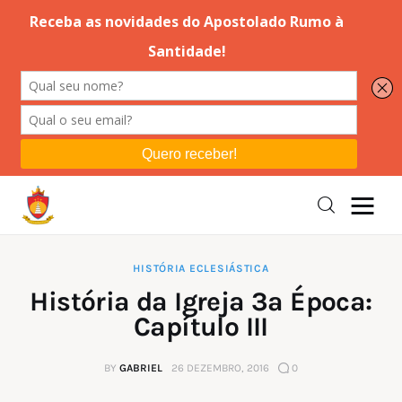
Editorial
Orações
Missa
Instruções
HISTÓRIA ECLESIÁSTICA
História da Igreja 3ª Época:
Espiritualidade
Capítulo III
Catolicismo
BY
GABRIEL
26 DEZEMBRO, 2016
0
Sobre