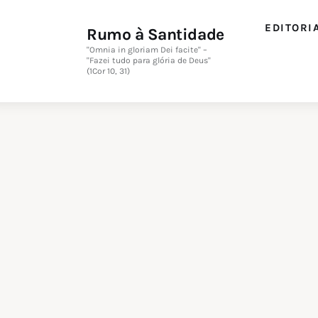
Editorial
EDITORI
Rumo à Santidade
Orações
"Omnia in gloriam Dei facite" –
"Fazei tudo para glória de Deus"
(1Cor 10, 31)
Missa
Instruções
Espiritualidade
Catolicismo
Sobre