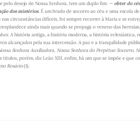
 e pelo desejo de Nossa Senhora, tem um duplo fim: —
obter do céu
ação dos mistérios
. É um brado de socorro ao céu e uma escola de 
 e nas circunstâncias difíceis, foi sempre recorrer à Maria e se en
 resplandece ainda mais quando se propaga o veneno das heresias, 
hor. A história antiga, a história moderna, a história eclesiástica, 
rros alcançados pela sua intercessão. A paz e a tranquilidade públi
ossa Senhora Auxiliadora, Nossa Senhora do Perpétuo Socorro, 
s títulos, porém, diz Leão XIII, enfim, há um que se impõe e que co
imo Rosário
(1).