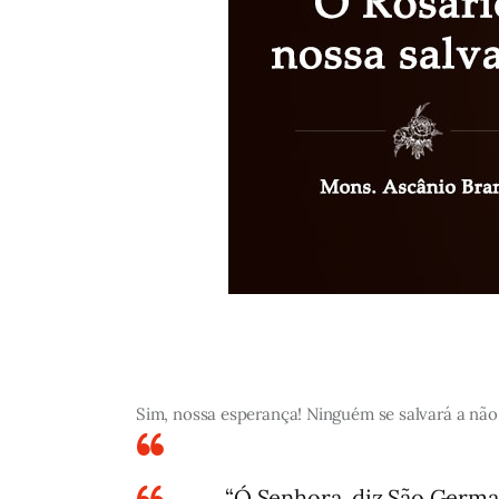
Sim, nossa esperança! Ninguém se salvará a não
“Ó Senhora, diz São German