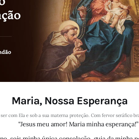
Maria, Nossa Esperança
 ser com Ela e sob a sua materna proteção. Com fervor seráfico br
“Jesus meu amor! Maria minha esperança!”
o, sois minha única consolação, guia da minha pe