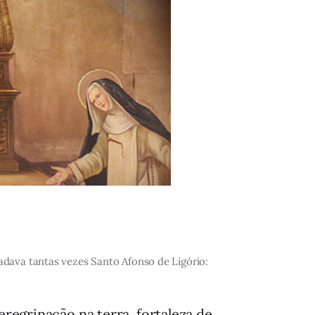
adava tantas vezes Santo Afonso de Ligório:
regrinação na terra, fortaleza de