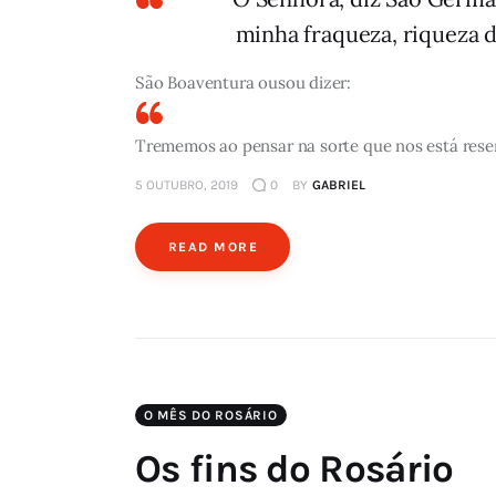
minha fraqueza, riqueza d
São Boaventura ousou dizer:
Trememos ao pensar na sorte que nos está rese
5 OUTUBRO, 2019
0
BY
GABRIEL
READ MORE
O MÊS DO ROSÁRIO
Os fins do Rosário